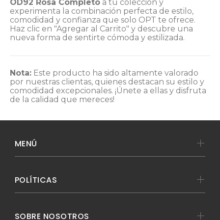
OD92 Rosa Completo
a tu colección y
experimenta la combinación perfecta de estilo,
comodidad y confianza que solo OPT te ofrece.
Haz clic en "Agregar al Carrito" y descubre una
nueva forma de sentirte cómoda y estilizada.
Nota:
Este producto ha sido altamente valorado
por nuestras clientas, quienes destacan su estilo y
comodidad excepcionales. ¡Únete a ellas y disfruta
de la calidad que mereces!
MENÚ
POLÍTICAS
SOBRE NOSOTROS