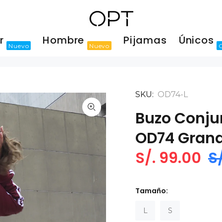
er
Hombre
Pijamas
Únicos
Nuevo
Nuevo
SKU:
OD74-L
Buzo Conju
OD74 Gran
S/. 99.00
S
Tamaño:
L
S