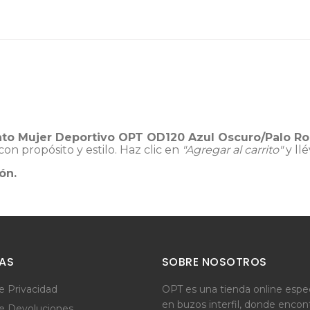
to Mujer Deportivo OPT OD120 Azul Oscuro/Palo Ro
n propósito y estilo. Haz clic en
"Agregar al carrito"
y ll
ón.
CAS
SOBRE NOSOTROS
de Privacidad
OPT es una tienda online espec
en buzos interfil, donde encon
de Devoluciones