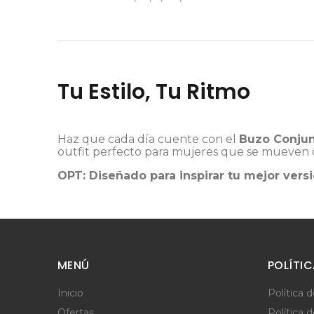
Tu Estilo, Tu Ritmo
Haz que cada día cuente con el
Buzo Conjun
outfit perfecto para mujeres que se mueven co
OPT: Diseñado para inspirar tu mejor versi
MENÚ
POLÍTI
Inicio
Política 
Ofertas
Política 