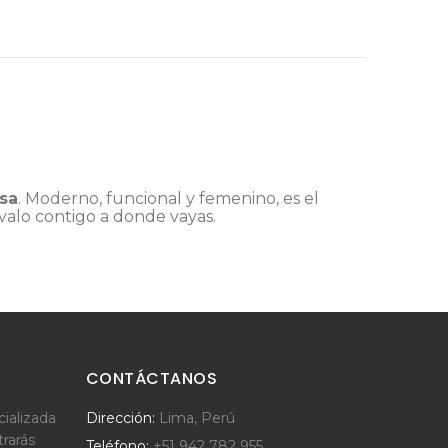
sa
. Moderno, funcional y femenino, es el
évalo contigo a donde vayas.
CONTÁCTANOS
ializada
Dirección:
Lima, Perú
trarás
Teléfono:
+51 942 782 955