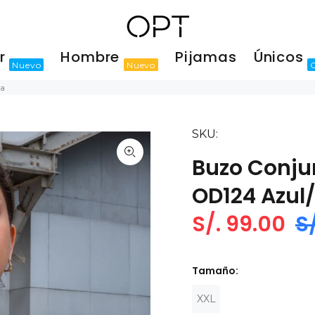
er
Hombre
Pijamas
Únicos
Nuevo
Nuevo
sa
SKU:
Buzo Conju
OD124 Azul
S/. 99.00
S
Tamaño:
XXL